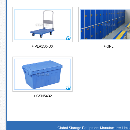
+ PLA150-DX
+ GPL
+ GSN5432
Global Storage Equipment Manufacturer Limi